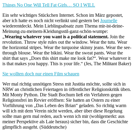
Things No One Will Tell Fat Girls… SO I WILL
Ein sehr wichtiges Stückchen Internet. Schon im März gepostet,
aber ich hatte es noch nicht verlinkt und gestern bei
Journelle
wiederentdeckt. Mein Lieblingsabsatz zum Thema mir-ist-deine-
Meinung-zu-meinem-Kleidungsstil-ganz-schön-wumpe:
„
Wearing whatever you want is a political statement.
Join the
revolution. Throw style rules out the window. Wear the tutu. Wear
the horizontal stripes. Wear the turquoise skinny jeans. Wear the see-
through blouse. Wear the bikini. Wear the sweat pants. Wear the
shirt that says „Does this shirt make me look fat?“. Wear whatever it
is that makes you happy. This is your life.“ (Jes, The Militant Baker)
Sie wollten doch nur einen Film schauen
Wer mal richtig unnötigen Stress mit Justitia möchte, sollte sich in
NRW an christlichen Feiertagen in öffentlicher Religionskritik üben.
Mit Monty Python. Die Stadt Bochum ließ ein Verfahren gegen
Religionsfrei im Revier eröffnen: Sie hatten an Ostern zu einer
Vorführung von „Das Leben des Brian“ geladen. So richtig warm
will ich mit dem Verein nicht werden, aber über diese Regelung
sollte man gern mal reden, auch wenn ich mir (wohlgemerkt: aus
meiner Perspektive als Laie heraus) sicher bin, dass die Geschichte
glimpflich ausgeht. (Süddeutsche)