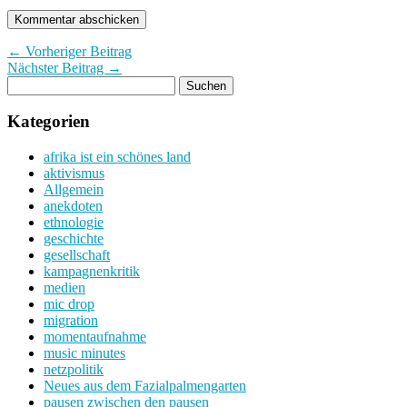
← Vorheriger Beitrag
Nächster Beitrag →
Kategorien
afrika ist ein schönes land
aktivismus
Allgemein
anekdoten
ethnologie
geschichte
gesellschaft
kampagnenkritik
medien
mic drop
migration
momentaufnahme
music minutes
netzpolitik
Neues aus dem Fazialpalmengarten
pausen zwischen den pausen