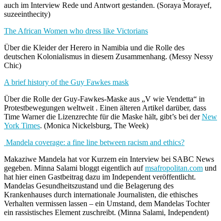
auch im Interview Rede und Antwort gestanden. (Soraya Morayef,
suzeeinthecity)
The African Women who dress like Victorians
Über die Kleider der Herero in Namibia und die Rolle des
deutschen Kolonialismus in diesem Zusammenhang. (Messy Nessy
Chic)
A brief history of the Guy Fawkes mask
Über die Rolle der Guy-Fawkes-Maske aus „V wie Vendetta“ in
Protestbewegungen weltweit . Einen älteren Artikel darüber, dass
Time Warner die Lizenzrechte für die Maske hält, gibt’s bei der
New
York Times
. (Monica Nickelsburg, The Week)
Mandela coverage: a fine line between racism and ethics?
Makaziwe Mandela hat vor Kurzem ein Interview bei SABC News
gegeben. Minna Salami bloggt eigentlich auf
msafropolitan.com
und
hat hier einen Gastbeitrag dazu im Independent veröffentlicht.
Mandelas Gesundheitszustand und die Belagerung des
Krankenhauses durch internationale Journalisten, die ethisches
Verhalten vermissen lassen – ein Umstand, dem Mandelas Tochter
ein rassistisches Element zuschreibt. (Minna Salami, Independent)