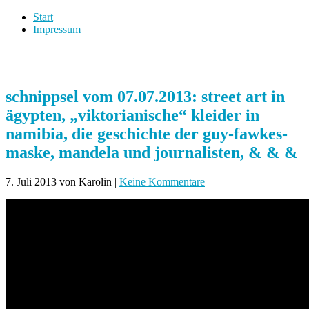
Start
Impressum
schnippsel vom 07.07.2013: street art in
ägypten, „viktorianische“ kleider in
namibia, die geschichte der guy-fawkes-
maske, mandela und journalisten, & & &
7. Juli 2013
von Karolin
|
Keine Kommentare