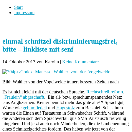
Start
Impressum
einmal schnitzel diskriminierungsfrei,
bitte – linkliste mit senf
14. Oktober 2013
von Karolin
|
Keine Kommentare
Bild: Walther von der Vogelweide trauert besseren Zeiten nach
Es ist nicht leicht mit der deutschen Sprache.
Rechtschreibreform
.
„Fräulein“ abgeschafft
. Ein all- bzw. sprachumspannendes Netz
aus Anglizismen. Keiner benutzt mehr das gute alte™ Sprachgut,
Worte wie
gebumfiedelt
und
Hagestolz
zum Beispiel. Seit Jahren
warten die Einen auf Tastaturen in Schwabacher Schrift, während
die Anderen sich dem Sprachverfall qua SMS-Austausch freiwillig
hingeben. Und jetzt auch noch Minderheiten, die die Umbenennung
eines Schnitzelgerichtes fordern. Das haben wir jetzt von der