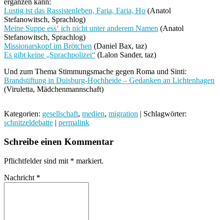
ergänzen kann:
Lustig ist das Rassistenleben, Faria, Faria, Ho
(Anatol
Stefanowitsch, Sprachlog)
Meine Suppe ess‘ ich nicht unter anderem Namen
(Anatol
Stefanowitsch, Sprachlog)
Missionarskopf im Brötchen
(Daniel Bax, taz)
Es gibt keine „Sprachpolizei“
(Lalon Sander, taz)
Und zum Thema Stimmungsmache gegen Roma und Sinti:
Brandstiftung in Duisburg-Hochheide – Gedanken an Lichtenhagen
(Viruletta, Mädchenmannschaft)
Kategorien:
gesellschaft
,
medien
,
migration
| Schlagwörter:
schnitzeldebatte
|
permalink
Schreibe einen Kommentar
Pflichtfelder sind mit
*
markiert.
Nachricht
*