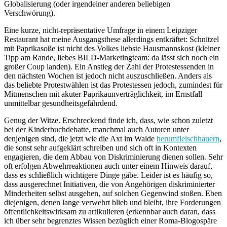
Globalisierung (oder irgendeiner anderen beliebigen
Verschwörung).
Eine kurze, nicht-repräsentative Umfrage in einem Leipziger
Restaurant hat meine Ausgangsthese allerdings entkräftet: Schnitzel
mit Paprikasoße ist nicht des Volkes liebste Hausmannskost (kleiner
Tipp am Rande, liebes BILD-Marketingteam: da lässt sich noch ein
großer Coup landen). Ein Anstieg der Zahl der Protestessenden in
den nächsten Wochen ist jedoch nicht auszuschließen. Anders als
das beliebte Protestwählen ist das Protestessen jedoch, zumindest für
Mitmenschen mit akuter Paprikaunverträglichkeit, im Ernstfall
unmittelbar gesundheitsgefährdend.
Genug der Witze. Erschreckend finde ich, dass, wie schon zuletzt
bei der Kinderbuchdebatte, manchmal auch Autoren unter
denjenigen sind, die jetzt wie die Axt im Walde
herumfleischhauern
,
die sonst sehr aufgeklärt schreiben und sich oft in Kontexten
engagieren, die dem Abbau von Diskriminierung dienen sollen. Sehr
oft erfolgen Abwehrreaktionen auch unter einem Hinweis darauf,
dass es schließlich wichtigere Dinge gäbe. Leider ist es häufig so,
dass ausgerechnet Initiativen, die von Angehörigen diskriminierter
Minderheiten selbst ausgehen, auf solchen Gegenwind stoßen. Eben
diejenigen, denen lange verwehrt blieb und bleibt, ihre Forderungen
öffentlichkeitswirksam zu artikulieren (erkennbar auch daran, dass
ich über sehr begrenztes Wissen bezüglich einer Roma-Blogospäre