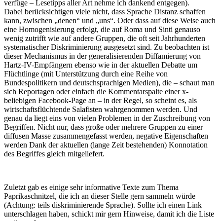
verfüge – Lesetipps aller Art nehme ich dankend entgegen).
Dabei berücksichtigen viele nicht, dass Sprache Distanz schaffen
kann, zwischen „denen“ und „uns“. Oder dass auf diese Weise auch
eine Homogenisierung erfolgt, die auf Roma und Sinti genauso
wenig zutrifft wie auf andere Gruppen, die oft seit Jahrhunderten
systematischer Diskriminierung ausgesetzt sind. Zu beobachten ist
dieser Mechanismus in der generalisierenden Diffamierung von
Hartz-IV-Empfängern ebenso wie in der aktuellen Debatte um
Flüchtlinge (mit Unterstützung durch eine Reihe von
Bundespolitikern und deutschsprachigen Medien), die – schaut man
sich Reportagen oder einfach die Kommentarspalte einer x-
beliebigen Facebook-Page an – in der Regel, so scheint es, als
wirtschaftsflüchtende Salafisten wahrgenommen werden. Und
genau da liegt eins von vielen Problemen in der Zuschreibung von
Begriffen. Nicht nur, dass große oder mehrere Gruppen zu einer
diffusen Masse zusammengefasst werden, negative Eigenschaften
werden Dank der aktuellen (lange Zeit bestehenden) Konnotation
des Begriffes gleich mitgeliefert.
Zuletzt gab es einige sehr informative Texte zum Thema
Paprikaschnitzel, die ich an dieser Stelle gern sammeln würde
(Achtung: teils diskriminierende Sprache). Sollte ich einen Link
unterschlagen haben, schickt mir gern Hinweise, damit ich die Liste