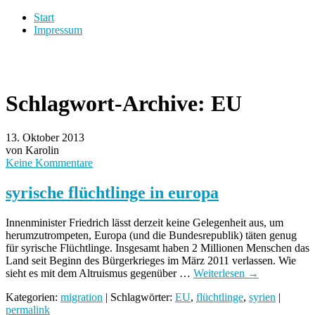
Start
Impressum
Schlagwort-Archive:
EU
13. Oktober 2013
von Karolin
Keine Kommentare
syrische flüchtlinge in europa
Innenminister Friedrich lässt derzeit keine Gelegenheit aus, um
herumzutrompeten, Europa (und die Bundesrepublik) täten genug
für syrische Flüchtlinge. Insgesamt haben 2 Millionen Menschen das
Land seit Beginn des Bürgerkrieges im März 2011 verlassen. Wie
sieht es mit dem Altruismus gegenüber …
Weiterlesen
→
Kategorien:
migration
| Schlagwörter:
EU
,
flüchtlinge
,
syrien
|
permalink