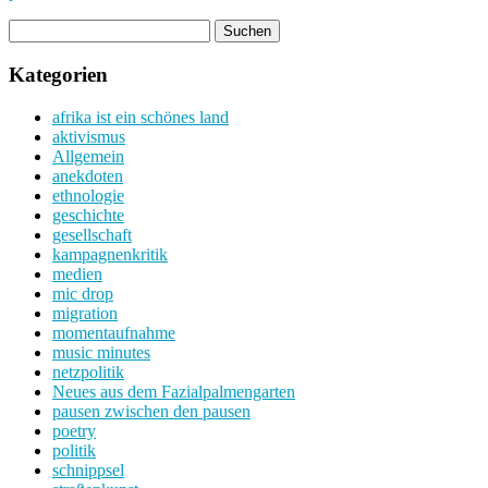
Kategorien
afrika ist ein schönes land
aktivismus
Allgemein
anekdoten
ethnologie
geschichte
gesellschaft
kampagnenkritik
medien
mic drop
migration
momentaufnahme
music minutes
netzpolitik
Neues aus dem Fazialpalmengarten
pausen zwischen den pausen
poetry
politik
schnippsel